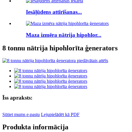
Iesāļūdens attīrīšanas...
Maza izmēra nātrija hipohlor...
8 tonnu nātrija hipohlorīta ģenerators
Īss apraksts:
Sūtiet mums e-pastu
Lejupielādēt kā PDF
Produkta informācija