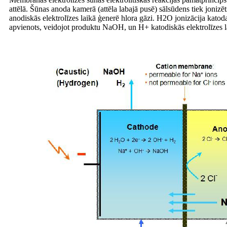
attēlā. Šūnas anoda kamerā (attēla labajā pusē) sālsūdens tiek joni
anodiskās elektrolīzes laikā ģenerē hlora gāzi. H2O jonizācija ka
apvienots, veidojot produktu NaOH, un H+ katodiskās elektrolīzes l