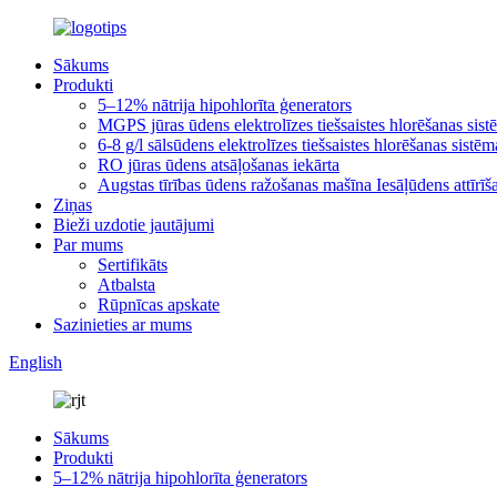
Sākums
Produkti
5–12% nātrija hipohlorīta ģenerators
MGPS jūras ūdens elektrolīzes tiešsaistes hlorēšanas sis
6-8 g/l sālsūdens elektrolīzes tiešsaistes hlorēšanas sistēm
RO jūras ūdens atsāļošanas iekārta
Augstas tīrības ūdens ražošanas mašīna Iesāļūdens attīrīša
Ziņas
Bieži uzdotie jautājumi
Par mums
Sertifikāts
Atbalsta
Rūpnīcas apskate
Sazinieties ar mums
English
Sākums
Produkti
5–12% nātrija hipohlorīta ģenerators