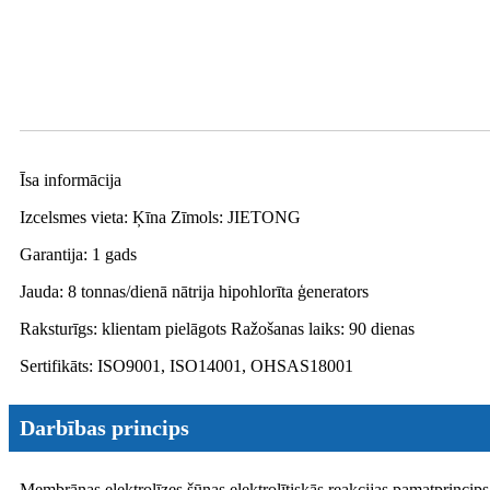
Īsa informācija
Izcelsmes vieta: Ķīna Zīmols: JIETONG
Garantija: 1 gads
Jauda: 8 tonnas/dienā nātrija hipohlorīta ģenerators
Raksturīgs: klientam pielāgots Ražošanas laiks: 90 dienas
Sertifikāts: ISO9001, ISO14001, OHSAS18001
Darbības princips
Membrānas elektrolīzes šūnas elektrolītiskās reakcijas pamatprincips