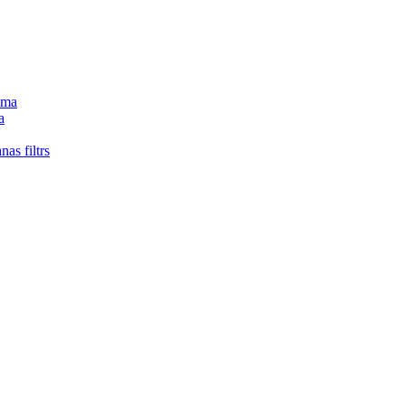
tēma
a
nas filtrs