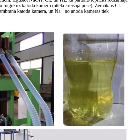
u migrē uz katoda kameru (attēla kreisajā pusē). Zemākais Cl-
 membrāna katoda kamerā, un Na+ no anoda kameras tiek