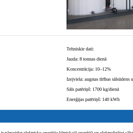
Tehniskie dati:
Jauda: 8 tonnas dienā
Koncentrācija: 10–12%
Izejviela: augstas tīrības sālsūdens 
Sāls patēriņš: 1700 kg/dienā
Enerģijas patēriņš: 140 kWh
 ir pārveidot elektrisko enerģiju ķīmiskajā enerģijā un elektrolizējot s