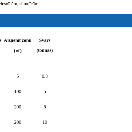
viesnīcām, slimnīcām.
s
Aizņemt zonu
Svars
(tonnas)
(㎡)
5
0,8
100
5
200
8
200
10