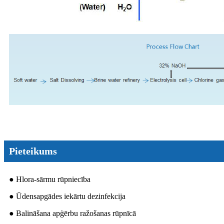
Pieteikums
● Hlora-sārmu rūpniecība
● Ūdensapgādes iekārtu dezinfekcija
● Balināšana apģērbu ražošanas rūpnīcā