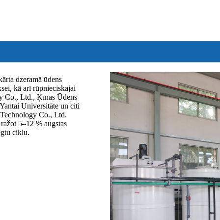
ekārta dzeramā ūdens
sei, kā arī rūpnieciskajai
gy Co., Ltd., Ķīnas Ūdens
Yantai Universitāte un citi
t Technology Co., Ltd.
r ražot 5–12 % augstas
gtu ciklu.