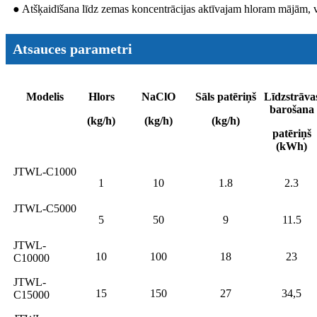
● Atšķaidīšana līdz zemas koncentrācijas aktīvajam hloram mājām, 
Atsauces parametri
Modelis
Hlors
NaClO
Sāls patēriņš
Līdzstrāva
barošana
(kg/h)
(kg/h)
(kg/h)
patēriņš
(kWh)
JTWL-C1000
1
10
1.8
2.3
JTWL-C5000
5
50
9
11.5
JTWL-
10
100
18
23
C10000
JTWL-
15
150
27
34,5
C15000