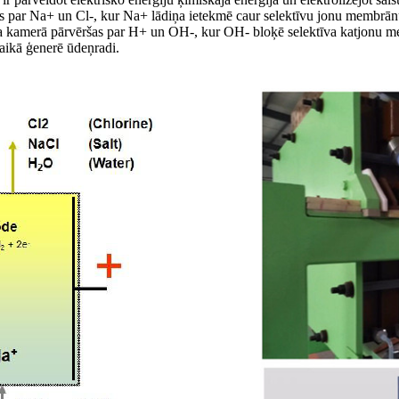
zēts par Na+ un Cl-, kur Na+ lādiņa ietekmē caur selektīvu jonu membrān
toda kamerā pārvēršas par H+ un OH-, kur OH- bloķē selektīva katjonu
aikā ģenerē ūdeņradi.