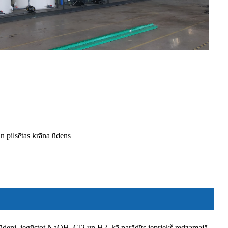
un pilsētas krāna ūdens
ālsūdeni, iegūstot NaOH, Cl2 un H2, kā parādīts iepriekš redzamajā