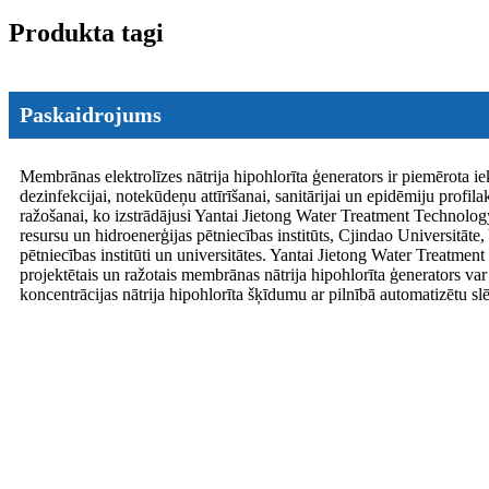
Produkta tagi
Paskaidrojums
Membrānas elektrolīzes nātrija hipohlorīta ģenerators ir piemērota i
dezinfekcijai, notekūdeņu attīrīšanai, sanitārijai un epidēmiju profilak
ražošanai, ko izstrādājusi Yantai Jietong Water Treatment Technolo
resursu un hidroenerģijas pētniecības institūts, Cjindao Universitāte, 
pētniecības institūti un universitātes. Yantai Jietong Water Treatmen
projektētais un ražotais membrānas nātrija hipohlorīta ģenerators va
koncentrācijas nātrija hipohlorīta šķīdumu ar pilnībā automatizētu slē