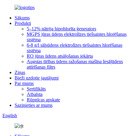
Sākums
Produkti
5–12% nātrija hipohlorīta ģenerators
MGPS jūras ūdens elektrolīzes tiešsaistes hlorēšanas
sistēma
6-8 g/l sālsūdens elektrolīzes tiešsaistes hlorēšanas
sistēma
RO jūras ūdens atsāļošanas iekārta
Augstas tīrības ūdens ražošanas mašīna Iesāļūdens
attīrīšanas filtrs
Ziņas
Bieži uzdotie jautājumi
Par mums
Sertifikāts
Atbalsta
Rūpnīcas apskate
Sazinieties ar mums
English