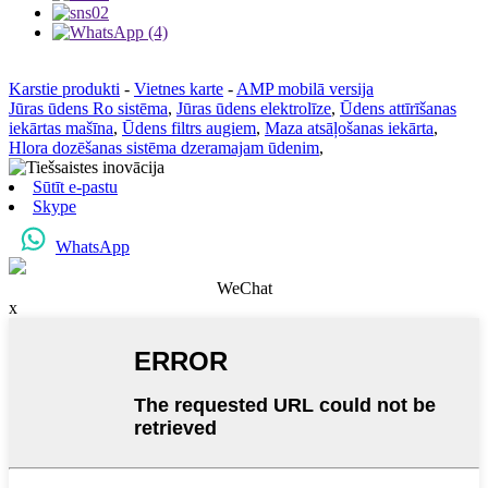
Karstie produkti
-
Vietnes karte
-
AMP mobilā versija
Jūras ūdens Ro sistēma
,
Jūras ūdens elektrolīze
,
Ūdens attīrīšanas
iekārtas mašīna
,
Ūdens filtrs augiem
,
Maza atsāļošanas iekārta
,
Hlora dozēšanas sistēma dzeramajam ūdenim
,
Sūtīt e-pastu
Skype
WhatsApp
WeChat
x