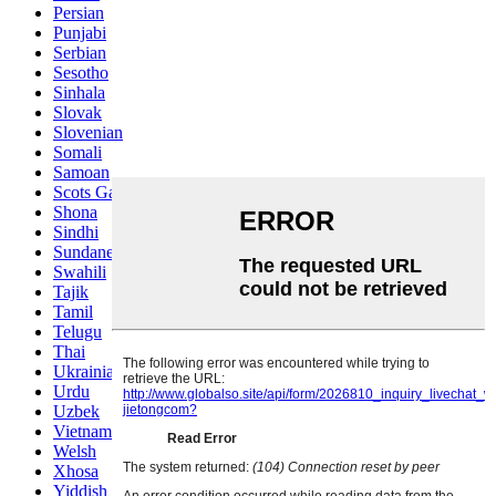
Persian
Punjabi
Serbian
Sesotho
Sinhala
Slovak
Slovenian
Somali
Samoan
Scots Gaelic
Shona
Sindhi
Sundanese
Swahili
Tajik
Tamil
Telugu
Thai
Ukrainian
Urdu
Uzbek
Vietnamese
Welsh
Xhosa
Yiddish