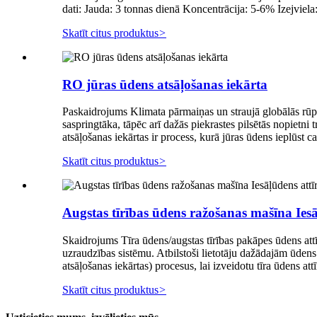
dati: Jauda: 3 tonnas dienā Koncentrācija: 5-6% Izejviela: 
Skatīt citus produktus
>
RO jūras ūdens atsāļošanas iekārta
Paskaidrojums Klimata pārmaiņas un straujā globālās rūpn
saspringtāka, tāpēc arī dažās piekrastes pilsētās nopiet
atsāļošanas iekārtas ir process, kurā jūras ūdens ieplūst ca
Skatīt citus produktus
>
Augstas tīrības ūdens ražošanas mašīna Iesāļ
Skaidrojums Tīra ūdens/augstas tīrības pakāpes ūdens attīr
uzraudzības sistēmu. Atbilstoši lietotāju dažādajām ūden
atsāļošanas iekārtas) procesus, lai izveidotu tīra ūdens att
Skatīt citus produktus
>