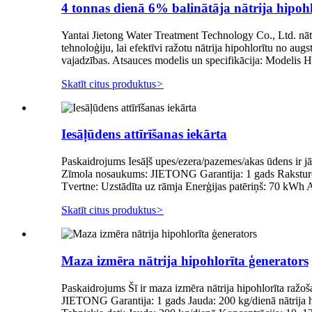
4 tonnas dienā 6% balinātāja nātrija hipohl
Yantai Jietong Water Treatment Technology Co., Ltd. nātri
tehnoloģiju, lai efektīvi ražotu nātrija hipohlorītu no augs
vajadzības. Atsauces modelis un specifikācija: Modelis 
Skatīt citus produktus
>
Iesāļūdens attīrīšanas iekārta
Paskaidrojums Iesāļš upes/ezera/pazemes/akas ūdens ir jāfil
Zīmola nosaukums: JIETONG Garantija: 1 gads Raksturo
Tvertne: Uzstādīta uz rāmja Enerģijas patēriņš: 70 kWh
Skatīt citus produktus
>
Maza izmēra nātrija hipohlorīta ģenerators
Paskaidrojums Šī ir maza izmēra nātrija hipohlorīta ražo
JIETONG Garantija: 1 gads Jauda: 200 kg/dienā nātrija 