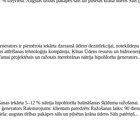
% Izejviela: Augstas tīrības pakāpes sāls un pilsētas krāna ūdens Sāls pa
erators ir piemērota iekārta dzeramā ūdens dezinfekcijai, notekūdeņu att
ns attīrīšanas tehnoloģiju kompānija, Ķīnas Ūdens resursu un hidroenerģi
 Yantai projektētais un ražotais membrānas nātrija hipohlorīta ģenerators..
žošanas iekārta 5–12 % nātrija hipohlorīta balināšanas šķīduma ražošana
rīta ģenerators Raksturojums: klientam paredzēts Ražošanas laiks: 90 
la: augstas tīrības pakāpes sāls un pilsētas krāna ūdens Sāls patēriņš...