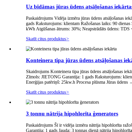
Uz bīdāmas jūras ūdens atsāļošanas iekārta
Paskaidrojums Vidēja izmēra jūras ūdens atsāļošanas iekā
gads Raksturojums: klientam Ražošanas laiks: 90 dienas
kWh Atgūšanas ātrums: 30%; Neapstrādāts ūdens: TDS
Skatīt citus produktus
>
Konteinera tipa jūras ūdens atsāļošanas iek
Skaidrojums Konteinera tipa jūras ūdens atsāļošanas iekār
Zīmols: JIETONG Garantija: 1 gads Raksturojums: klien
Enerģijas patēriņš: 25kw.h Procesa plūsma Jūras ūdens 
Skatīt citus produktus
>
3 tonnu nātrija hipohlorīta ģenerators
Paskaidrojums Šī ir vidēja izmēra nātrija hipohlorīta ra
Garantija: 1 gads Jauda: 3 tonnas dienā nātrija hipohlo