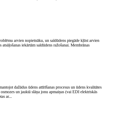
problēmu arvien nopietnāku, un saldūdens piegāde kļūst arvien
dens atsāļošanas iekārtām saldūdens ražošanai. Membrānas
zmantojot dažādus ūdens attīrīšanas procesus un ūdens kvalitātes
s osmozes un jauktā slāņa jonu apmaiņas (vai EDI elektriskās
as ar...