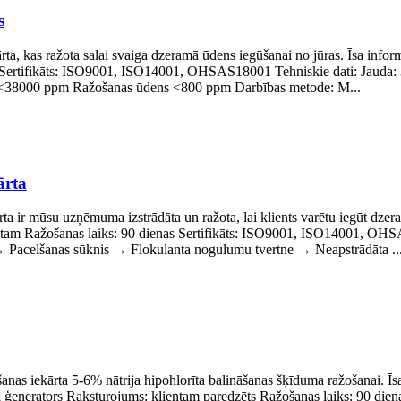
s
rta, kas ražota salai svaiga dzeramā ūdens iegūšanai no jūras. Īsa inf
 Sertifikāts: ISO9001, ISO14001, OHSAS18001 Tehniskie dati: Jauda: 3
 <38000 ppm Ražošanas ūdens <800 ppm Darbības metode: M...
ārta
ta ir mūsu uzņēmuma izstrādāta un ražota, lai klients varētu iegūt dzer
tam Ražošanas laiks: 90 dienas Sertifikāts: ISO9001, ISO14001, OHSA
→ Pacelšanas sūknis → Flokulanta nogulumu tvertne → Neapstrādāta ..
žošanas iekārta 5-6% nātrija hipohlorīta balināšanas šķīduma ražošanai.
rīta ģenerators Raksturojums: klientam paredzēts Ražošanas laiks: 90 