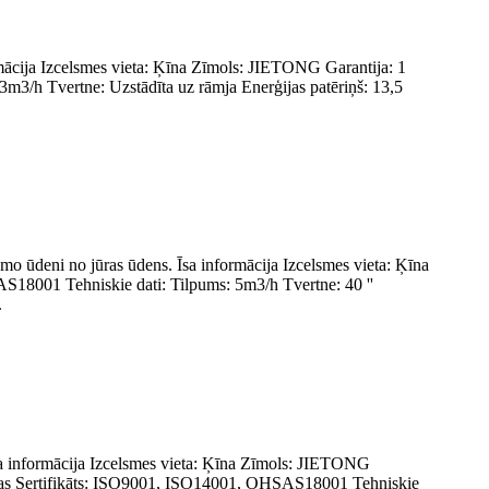
ormācija Izcelsmes vieta: Ķīna Zīmols: JIETONG Garantija: 1
m3/h Tvertne: Uzstādīta uz rāmja Enerģijas patēriņš: 13,5
amo ūdeni no jūras ūdens. Īsa informācija Izcelsmes vieta: Ķīna
S18001 Tehniskie dati: Tilpums: 5m3/h Tvertne: 40 ''
.
 Īsa informācija Izcelsmes vieta: Ķīna Zīmols: JIETONG
dienas Sertifikāts: ISO9001, ISO14001, OHSAS18001 Tehniskie