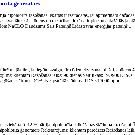
orīta ģenerators
ja hipohlorīta ražošanas iekārtas ir izstrādātas, lai apmierinātu dažād
tas kvalitātes sāls, ūdens un elektrības. Iekārta ir pieejama dažādās jaudās
Hlors NaCLO Daudzums Sāls Patēriņš Līdzstrāvas enerģijas patēriņš ...
trē un jāattīra, lai iegūtu svaigu, tīru ūdeni dzeršanai, dušai, apūdeņoš
jums: klientam Ražošanas laiks: 90 dienas Sertifikāts: ISO9001, IS
 Atgūšanas ātrums: 65%; Neapstrādāts ūdens: TDS <15000 ppm ...
šanas iekārta 5–12 % nātrija hipohlorīta balināšanas šķīduma ražošanai.
hipohlorīta ģenerators Raksturojums: klientam paredzēts Ražošanas l