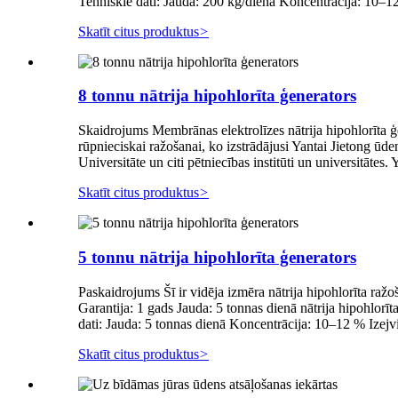
Tehniskie dati: Jauda: 200 kg/dienā Koncentrācija: 10–12 
Skatīt citus produktus
>
8 tonnu nātrija hipohlorīta ģenerators
Skaidrojums Membrānas elektrolīzes nātrija hipohlorīta ģen
rūpnieciskai ražošanai, ko izstrādājusi Yantai Jietong ūde
Universitāte un citi pētniecības institūti un universitātes.
Skatīt citus produktus
>
5 tonnu nātrija hipohlorīta ģenerators
Paskaidrojums Šī ir vidēja izmēra nātrija hipohlorīta ra
Garantija: 1 gads Jauda: 5 tonnas dienā nātrija hipohlo
dati: Jauda: 5 tonnas dienā Koncentrācija: 10–12 % Izejvie
Skatīt citus produktus
>