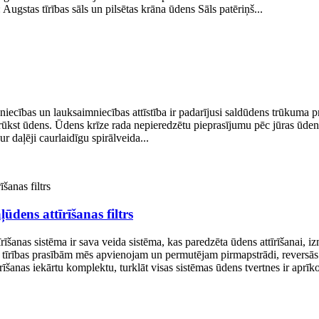
Augstas tīrības sāls un pilsētas krāna ūdens Sāls patēriņš...
iecības un lauksaimniecības attīstība ir padarījusi saldūdens trūkuma 
ni trūkst ūdens. Ūdens krīze rada nepieredzētu pieprasījumu pēc jūras ū
ur daļēji caurlaidīgu spirālveida...
ūdens attīrīšanas filtrs
īšanas sistēma ir sava veida sistēma, kas paredzēta ūdens attīrīšanai, i
s tīrības prasībām mēs apvienojam un permutējam pirmapstrādi, reversā
īrīšanas iekārtu komplektu, turklāt visas sistēmas ūdens tvertnes ir aprīkot