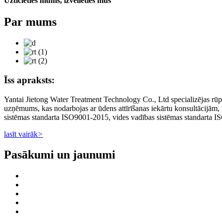
Uzticieties mums, izvēlieties mūs
Par mums
Īss apraksts:
Yantai Jietong Water Treatment Technology Co., Ltd specializējas rūpnie
uzņēmums, kas nodarbojas ar ūdens attīrīšanas iekārtu konsultācijām, 
sistēmas standarta ISO9001-2015, vides vadības sistēmas standarta 
lasīt vairāk
>
Pasākumi un jaunumi