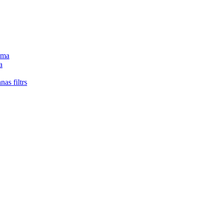
tēma
a
nas filtrs