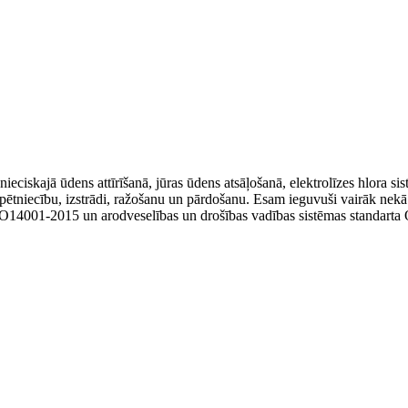
ciskajā ūdens attīrīšanā, jūras ūdens atsāļošanā, elektrolīzes hlora sis
pētniecību, izstrādi, ražošanu un pārdošanu. Esam ieguvuši vairāk nekā 
ISO14001-2015 un arodveselības un drošības vadības sistēmas standar