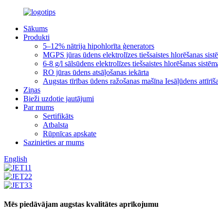
Sākums
Produkti
5–12% nātrija hipohlorīta ģenerators
MGPS jūras ūdens elektrolīzes tiešsaistes hlorēšanas sis
6-8 g/l sālsūdens elektrolīzes tiešsaistes hlorēšanas sistēm
RO jūras ūdens atsāļošanas iekārta
Augstas tīrības ūdens ražošanas mašīna Iesāļūdens attīrīša
Ziņas
Bieži uzdotie jautājumi
Par mums
Sertifikāts
Atbalsta
Rūpnīcas apskate
Sazinieties ar mums
English
Mēs piedāvājam augstas kvalitātes aprīkojumu