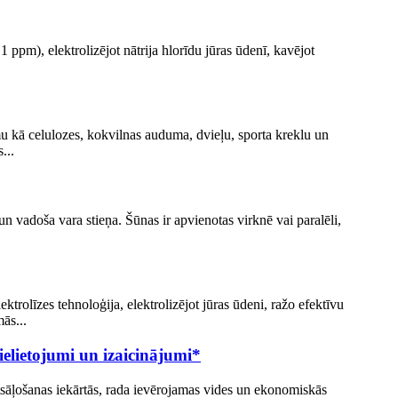
1 ppm), elektrolizējot nātrija hlorīdu jūras ūdenī, kavējot
umu kā celulozes, kokvilnas auduma, dvieļu, sporta kreklu un
...
 vadoša vara stieņa. Šūnas ir apvienotas virknē vai paralēli,
ktrolīzes tehnoloģija, elektrolizējot jūras ūdeni, ražo efektīvu
ās...
elietojumi un izaicinājumi*
sāļošanas iekārtās, rada ievērojamas vides un ekonomiskās