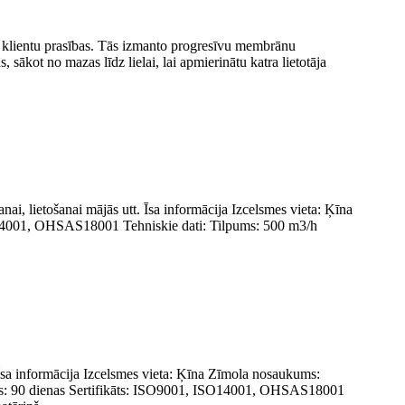
as klientu prasības. Tās izmanto progresīvu membrānu
, sākot no mazas līdz lielai, lai apmierinātu katra lietotāja
anai, lietošanai mājās utt. Īsa informācija Izcelsmes vieta: Ķīna
O14001, OHSAS18001 Tehniskie dati: Tilpums: 500 m3/h
 Īsa informācija Izcelsmes vieta: Ķīna Zīmola nosaukums:
aiks: 90 dienas Sertifikāts: ISO9001, ISO14001, OHSAS18001