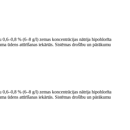
otu 0,6–0,8 % (6–8 g/l) zemas koncentrācijas nātrija hipohlorīta
eluma ūdens attīrīšanas iekārtās. Sistēmas drošību un pārākumu
otu 0,6–0,8 % (6–8 g/l) zemas koncentrācijas nātrija hipohlorīta
eluma ūdens attīrīšanas iekārtās. Sistēmas drošību un pārākumu