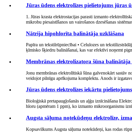
Jūras ūdens elektrolīzes pielietojums jūras ū
1. Jūras krasta elektrostacijas parasti izmanto elektrolīti
mikrobu piesaistīšanos un vairošanos dzesēšanas sistēmas 
Nātrija hipohlorīta balinātāja uzklāšana
Papīra un tekstilrūpniecībai • Celulozes un tekstilizstrād
ķīmisko šķiedru balināšanai, kas var efektīvi noņemt pig
Membrānas elektrolizatora šūna balinātāja
Jonu membrānas elektrolītiskā šūna galvenokārt sastāv no
veidojot pilnīgu aprīkojuma komplektu. Anods ir izgatavots
Jūras ūdens elektrolīzes iekārtu pielietojums
Bioloģiskā pretapaugļošanās un aļģu iznīcināšana Elektrost
hloru (apmēram 1 ppm), ko izmanto mikroorganismu iznīc
Augsta sāļuma notekūdeņu elektrolīze, izma
Kopsavilkums Augsta sāļuma notekūdeņi, kas rodas rūpnie