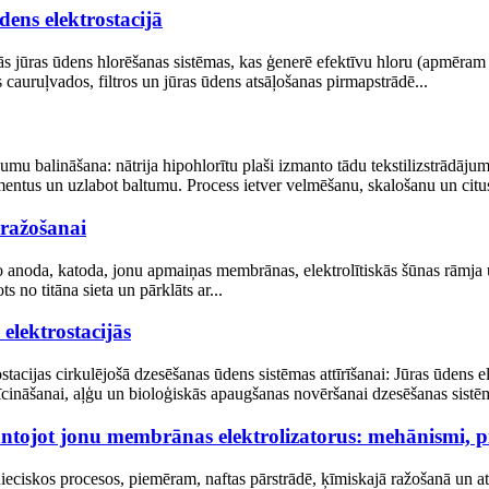
dens elektrostacijā
skās jūras ūdens hlorēšanas sistēmas, kas ģenerē efektīvu hloru (apmēram 
cauruļvados, filtros un jūras ūdens atsāļošanas pirmapstrādē...
ājumu balināšana: nātrija hipohlorītu plaši izmanto tādu tekstilizstrādāj
mentus un uzlabot baltumu. Process ietver velmēšanu, skalošanu un citus
 ražošanai
 anoda, katoda, jonu apmaiņas membrānas, elektrolītiskās šūnas rāmja un
 no titāna sieta un pārklāts ar...
 elektrostacijās
acijas cirkulējošā dzesēšanas ūdens sistēmas attīrīšanai: Jūras ūdens ele
ināšanai, aļģu un bioloģiskās apaugšanas novēršanai dzesēšanas sistēm
ntojot jonu membrānas elektrolizatorus: mehānismi, pi
ciskos procesos, piemēram, naftas pārstrādē, ķīmiskajā ražošanā un at