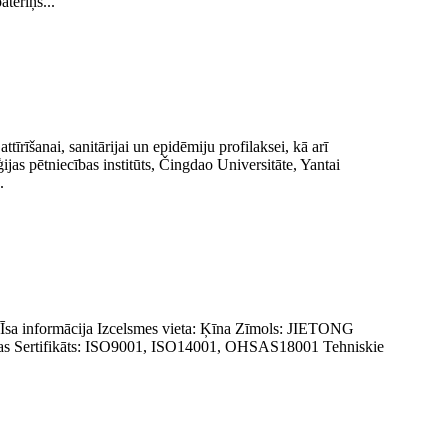
tēriņš...
īrīšanai, sanitārijai un epidēmiju profilaksei, kā arī
jas pētniecības institūts, Čingdao Universitāte, Yantai
.
i. Īsa informācija Izcelsmes vieta: Ķīna Zīmols: JIETONG
dienas Sertifikāts: ISO9001, ISO14001, OHSAS18001 Tehniskie