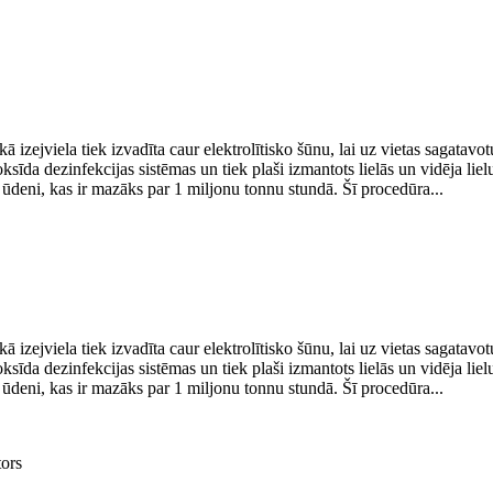
ā izejviela tiek izvadīta caur elektrolītisko šūnu, lai uz vietas sagatav
oksīda dezinfekcijas sistēmas un tiek plaši izmantots lielās un vidēja li
o ūdeni, kas ir mazāks par 1 miljonu tonnu stundā. Šī procedūra...
ā izejviela tiek izvadīta caur elektrolītisko šūnu, lai uz vietas sagatav
oksīda dezinfekcijas sistēmas un tiek plaši izmantots lielās un vidēja li
o ūdeni, kas ir mazāks par 1 miljonu tonnu stundā. Šī procedūra...