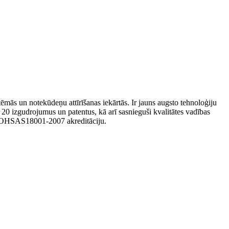
tēmās un notekūdeņu attīrīšanas iekārtās. Ir jauns augsto tehnoloģiju
20 izgudrojumus un patentus, kā arī sasnieguši kvalitātes vadības
ta OHSAS18001-2007 akreditāciju.