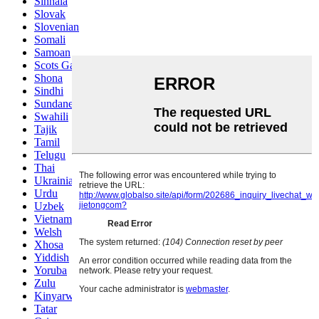
Sinhala
Slovak
Slovenian
Somali
Samoan
Scots Gaelic
Shona
Sindhi
Sundanese
Swahili
Tajik
Tamil
Telugu
Thai
Ukrainian
Urdu
Uzbek
Vietnamese
Welsh
Xhosa
Yiddish
Yoruba
Zulu
Kinyarwanda
Tatar