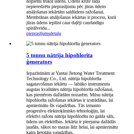
nopietni trūkst ūdens. Ūdens krīze rada
nepieredzētu pieprasījumu pēc jūras ūdens
atsāļošanas iekārtām saldūdens ražošanai.
Membrānas atsāļošanas iekārtas ir process, kurā
jūras ūdens ieplūst caur daļēji caurlaidīgu
spirālveida...
pieprasījums
detaļa
5 tonnu nātrija hipohlorīta
ģenerators
Iepazīstinām ar Yantai Jietong Water Treatment
Technology Co., Ltd. nātrija hipohlorīta
sagatavošanas iekārtu — labāko instrumentu
augstas kvalitātes nātrija hipohlorīta ražošanai,
kas piemērots dažādām nozarēm. Mūsu nātrija
hipohlorīta ražošanas iekārtas ir izstrādātas, lai
apmierinātu šīs vajadzības. Tās izmanto
progresīvu elektroķīmisko tehnoloģiju, lai
efektīvi ražotu nātrija hipohlorītu no galda sāls,
ūdens un elektrības. Iekārta ir pieejama dažādās
jaudās, sākot no mazas līdz lielai, lai apmierinātu
katra lietotāja vajadzības.