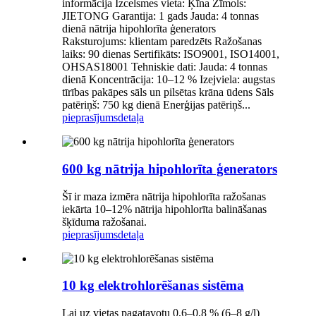
informācija Izcelsmes vieta: Ķīna Zīmols:
JIETONG Garantija: 1 gads Jauda: 4 tonnas
dienā nātrija hipohlorīta ģenerators
Raksturojums: klientam paredzēts Ražošanas
laiks: 90 dienas Sertifikāts: ISO9001, ISO14001,
OHSAS18001 Tehniskie dati: Jauda: 4 tonnas
dienā Koncentrācija: 10–12 % Izejviela: augstas
tīrības pakāpes sāls un pilsētas krāna ūdens Sāls
patēriņš: 750 kg dienā Enerģijas patēriņš...
pieprasījums
detaļa
600 kg nātrija hipohlorīta ģenerators
Šī ir maza izmēra nātrija hipohlorīta ražošanas
iekārta 10–12% nātrija hipohlorīta balināšanas
šķīduma ražošanai.
pieprasījums
detaļa
10 kg elektrohlorēšanas sistēma
Lai uz vietas pagatavotu 0,6–0,8 % (6–8 g/l)