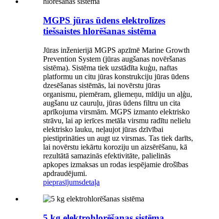
MGPS jūras ūdens elektrolīzes
tiešsaistes hlorēšanas sistēma
Jūras inženierijā MGPS apzīmē Marine Growth
Prevention System (jūras augšanas novēršanas
sistēma). Sistēma tiek uzstādīta kuģu, naftas
platformu un citu jūras konstrukciju jūras ūdens
dzesēšanas sistēmās, lai novērstu jūras
organismu, piemēram, gliemeņu, mīdiju un aļģu,
augšanu uz cauruļu, jūras ūdens filtru un cita
aprīkojuma virsmām. MGPS izmanto elektrisko
strāvu, lai ap ierīces metāla virsmu radītu nelielu
elektrisko lauku, neļaujot jūras dzīvībai
piestiprināties un augt uz virsmas. Tas tiek darīts,
lai novērstu iekārtu koroziju un aizsērēšanu, kā
rezultātā samazinās efektivitāte, palielinās
apkopes izmaksas un rodas iespējamie drošības
apdraudējumi.
pieprasījums
detaļa
5 kg elektrohlorēšanas sistēma