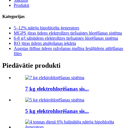
Sākums
Produkti
Kategorijas
5–12% nātrija hipohlorīta ģenerators
MGPS jūras ūdens elektrolīzes tiešsaistes hlorēšanas sistēma
6-8 g/l sālsūdens elektrolīzes tiešsaistes hlorēšanas sistēma
RO jūras ūdens atsāļošanas iekārta
Augstas tīrības ūdens ražošanas mašīna Iesāļūdens attīrīšanas
filtrs
Piedāvātie produkti
7 kg elektrohlorēšanas sis...
5 kg elektrohlorēšanas sis...