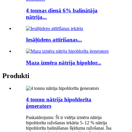
4 tonnas dienā 6% balinātāja
nātrija...
Iesāļūdens attīrīšanas...
Maza izmēra nātrija hipohlor...
Produkti
4 tonnu nātrija hipohlorīta
ģenerators
Paskaidrojums: Šī ir vidēja izmēra nātrija
hipohlorīta ražošanas iekārta 5–12 % nātrija
hipohlorīta balināšanas šķīduma ražošanai. Īsa