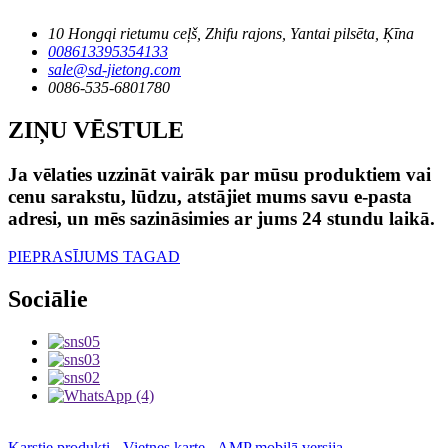
10 Hongqi rietumu ceļš, Zhifu rajons, Yantai pilsēta, Ķīna
008613395354133
sale@sd-jietong.com
0086-535-6801780
ZIŅU VĒSTULE
Ja vēlaties uzzināt vairāk par mūsu produktiem vai
cenu sarakstu, lūdzu, atstājiet mums savu e-pasta
adresi, un mēs sazināsimies ar jums 24 stundu laikā.
PIEPRASĪJUMS TAGAD
Sociālie
Karstie produkti
-
Vietnes karte
-
AMP mobilā versija