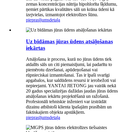
zemas koncentrācijas nātrija hipohlorīta šķīdumu,
ņemiet pārtikas kvalitātes sāli un krāna ūdeni kā
izejvielas, izmantojot elektrolīzes šūnu.
pieprasījums
detaļa
Uz bīdāmas jūras ūdens atsāļošanas
iekārtas
Atsāļošana ir process, kurā no jūras ūdens tiek
atdalīts sāls un citi piemaisījumi, lai padarītu to
piemērotu dzeršanai, apūdeņošanai vai
rūpnieciskai izmantošanai. Tas ir īpaši svarīgi
apgabalos, kur saldūdens resursi ir ierobežoti vai
nepieejami. YANTAI JIETONG jau vairāk nekā
20 gadus specializējas dažādas jaudas jūras ūdens
atsāļošanas iekārtu projektēšanā un ražošanā.
Profesionāli tehniskie inženieri var izstrādāt
dizainu atbilstoši klienta īpašajām prasībām un
faktiskajiem objekta apstākļiem.
pieprasījums
detaļa