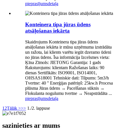
pieprasījums
detaļa
Konteinera tipa jūras ūdens
atsāļošanas iekārta
Skaidrojums Konteinera tipa jūras ūdens
atsāļošanas iekārta ir mūsu uzņēmuma izstrādāta
un ražota, lai klients varētu iegūt dzeramo ūdeni
no jūras ūdens. Īsa informācija Izcelsmes vieta:
Ķīna Zīmols: JIETONG Garantija: 1 gads
Raksturojums: klientam Ražošanas laiks: 90
dienas Sertifikāts: ISO9001, ISO14001,
OHSAS18001 Tehniskie dati: Tilpums: 5m3/h
Tvertne: 40 '' Enerģijas patēriņš: 25kw.h Procesa
plūsma Jūras ūdens → Pacelšanas sūknis →
Flokulanta nogulumu tvertne → Neapstrādāta ...
pieprasījums
detaļa
1
2
Tālāk >
>>
1./2. lappuse
sazinieties ar mums