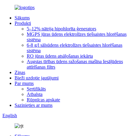
Sākums
Produkti
5–12% nātrija hipohlorīta ģenerators
MGPS jūras ūdens elektrolīzes tiešsaistes hlorēšanas
sistēma
6-8 g/l sālsūdens elektrolīzes tiešsaistes hlorēšanas
sistēma
RO jūras ūdens atsāļošanas iekārta
Augstas tīrības ūdens ražošanas mašīna Iesāļūdens
attīrīšanas filtrs
Ziņas
Bieži uzdotie jautājumi
Par mums
Sertifikāts
Atbalsta
Rūpnīcas apskate
Sazinieties ar mums
English