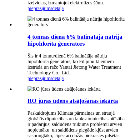
izejvielas, izmantojot elektrolīzes šūnu.
pieprasījums
detaļa
4 tonnas dienā 6% balinātāja nātrija
hipohlorīta ģenerators
Šis ir 4 tonnu/dienā 6% balinātāja nātrija
hipohlorīta ģenerators, ko Filipīnu klientiem
izstrādā un ražo Yantai Jietong Water Treatment
Technology Co., Ltd.
pieprasījums
detaļa
RO jūras ūdens atsāļošanas iekārta
Paskaidrojums Klimata pārmaiņas un straujā
globālās rūpniecības un lauksaimniecības attīstība
ir padarījusi saldūdens trūkuma problēmu arvien
nopietnāku, un saldūdens piegāde kļūst arvien
saspringtāka, tāpēc arī dažās piekrastes pilsētās